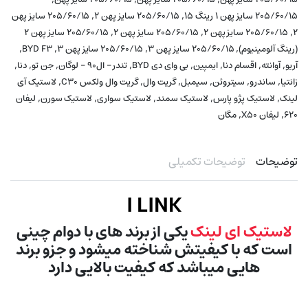
,
,
۲۰۵/۶۰/۱۵ سایز پهن ۱ رینگ ۱۵
۲۰۵/۶۰/۱۵ سایز پهن ۲
۲۰۵/۶۰/۱۵ سایز پهن
,
,
,
۲
۲۰۵/۶۰/۱۵ سایز پهن ۲
۲۰۵/۶۰/۱۵ سایز پهن ۲
۲۰۵/۶۰/۱۵ سایز پهن ۲
,
,
,
,
(رینگ آلومینیوم)
۲۰۵/۶۰/۱۵ سایز پهن ۳
۲۰۵/۶۰/۱۵ سایز پهن ۳
BYD F3
,
,
,
,
,
,
,
,
آریو
آوانته
اقسام دنا
ایمپین
بی وای دی BYD
تندر - ال۹۰ - لوگان
جن تو
دنا
,
,
,
,
,
,
زانتیا
ساندرو
سیتروئن
سیمبل
گریت وال
گریت وال ولکس C30
لاستیک آی
,
,
,
,
,
لینک
لاستیک پژو پارس
لاستیک سمند
لاستیک سواری
لاستیک سورن
لیفان
,
,
۶۲۰
لیفان X50
مگان
توضیحات
توضیحات تکمیلی
I LINK
لاستیک ای لینک
یکی از برند های با دوام چینی
است که با کیفیتش شناخته میشود و جزو برند
هایی میباشد که کیفیت بالایی دارد