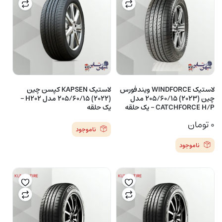
لاستیک WINDFORCE ویندفورس
لاستیک KAPSEN کپسن چین
چین (2023) 205/60/15 مدل
(2022) 205/60/15 مدل H202 –
CATCHFORCE H/P – یک حلقه
یک حلقه
۰
تومان
ناموجود
ناموجود