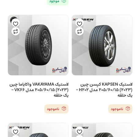
موجود
لاستیک KAPSEN کپسن چین
لاستیک VAKAYAMA واکایاما چین
(2023) 205/60/15 مدل H202 –
(2023) 205/60/15 مدل VK66 –
یک حلقه
یک حلقه
ناموجود
ناموجود