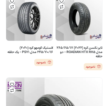
تایر نکسن کره (2022) 265/65/17
لاستیک کومهو کره (2020)
مدل ROADIAN HTX RH5 – دو
245/70/16 مدل PS71 – یک حلقه
حلقه
ناموجود
ناموجود