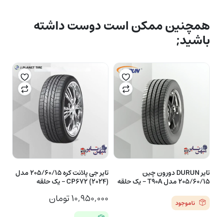
همچنین ممکن است دوست داشته
باشید;
تایر DURUN دورون چین
تایر جی پلانت کره 205/60/15 مدل
205/60/15 مدل T90A – یک حلقه
(2024) CP672 – یک حلقه
۱۰,۹۵۰,۰۰۰
تومان
ناموجود