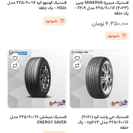
لاستیک مینروا MINERVA چین
لاستیک کومهو کره 225/60/16 مدل
(2023) 225/60/16 مدل F209 –
HS51 – یک حلقه
یک حلقه
ناموجود
۴,۳۵۰,۰۰۰
تومان
ناموجود
لاستیک جی پلنت کره (2020)
لاستیک میشلن 225/60/16 مدل
225/60/16 مدل cp672 – یک
ENERGY SAVER
حلقه