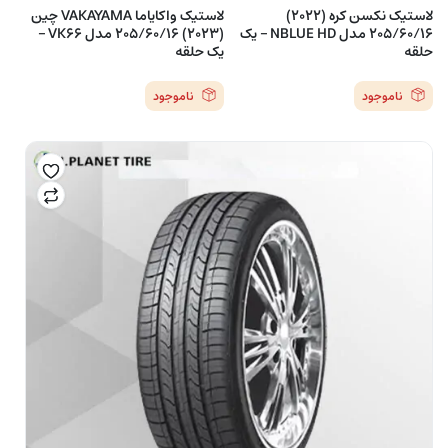
لاستیک نکسن کره (2022)
لاستیک واکایاما VAKAYAMA چین
205/60/16 مدل NBLUE HD – یک
(2023) 205/60/16 مدل VK66 –
حلقه
یک حلقه
ناموجود
ناموجود