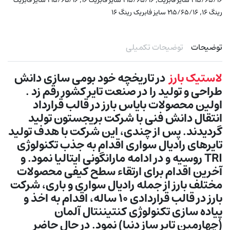
۲۱۵/۶۵/۱۶ سایز فابریک
۲۱۵/۶۵/۱۶ سایز فابریک ۱۶
۲۱۵/۶۵/۱۶ سایز فابریک
,
رینگ ۱۶
۲۱۵/۶۵/۱۶ سایز فابریک رینگ ۱۶
توضیحات
توضیحات تکمیلی
لاستیک بارز
در تاریخچه خود بومی سازی دانش
طراحی و تولید را در صنعت تایر کشور رقم زد .
اولین محصولات بایاس بارز در قالب قرارداد
انتقال دانش فنی با شرکت بريجستون تولید
گردیدند. پس از چندی، اين شركت با هدف تولید
تایرهای رادیال سواری اقدام به جذب تكنولوژی
TRI روسيه و در ادامه مارانگونی ايتاليا نمود. و
آخرین اقدام برای ارتقاء سطح کیفی محصولات
مختلف بارز از جمله رادیال سواری و باری، شرکت
بارز در قالب قراردادی ۱۰ ساله، اقدام به اخذ و
پياده سازی تكنولوژی كنتيننتال آلمان
(چهارمین تایر ساز دنیا) نمود. در حال حاضر