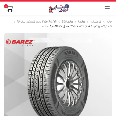
0
خانه
فروشگاه
هایما
هایما S5
۲۱۵/۶۵/۱۶ سایز فابریک رینگ ۱۶
لاستیک بارز تایر (2024) 225/60/16 مدل S677 – یک حلقه