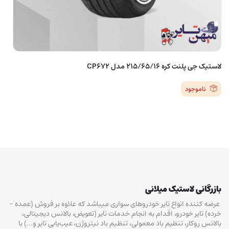
لاستیک جی پلنت کره 215/65/16 مدل CP672
ناموجود
بازرگانی لاستیک میلانی
عرضه کننده انواع تایر خودروهای سواری میباشد که علاوه بر فروش (عمده –
خرده‌) تایر خودرو، اقدام به انجام خدمات تایر (تعویض، بالانس دیجیتالی،
بالانس روکار، تنظیم باد معمولی، تنظیم باد نیتروژن، عیب‌یابی تایر و…) با