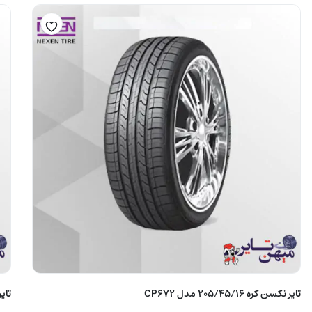
تایر نکسن کره 205/45/16 مدل CP672
تایر ما