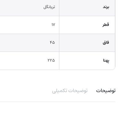
برند
تریانگل
قطر
۱۷
فاق
۴۵
پهنا
۲۲۵
توضیحات
توضیحات تکمیلی