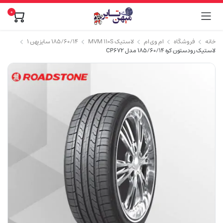
0
خانه
فروشگاه
ام وی ام
لاستیک MVM 110S
۱۸۵/۶۰/۱۴ سایز پهن ۱
لاستیک رودستون کره 185/60/14 مدل CP672