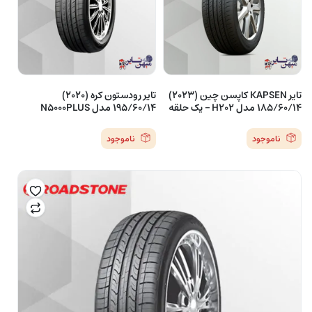
تایر KAPSEN کاپسن چین (2023)
تایر رودستون کره (2020)
185/60/14 مدل H202 – یک حلقه
195/60/14 مدل N5000PLUS
ناموجود
ناموجود