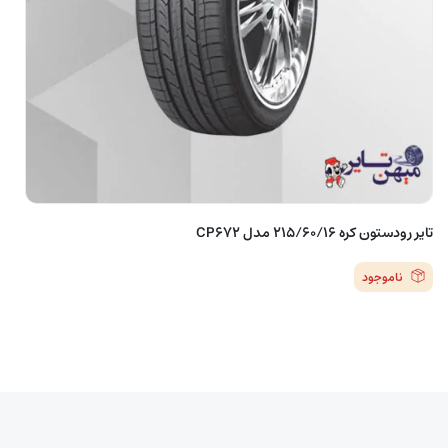
تایر رودستون کره 215/60/16 مدل CP672
ناموجود