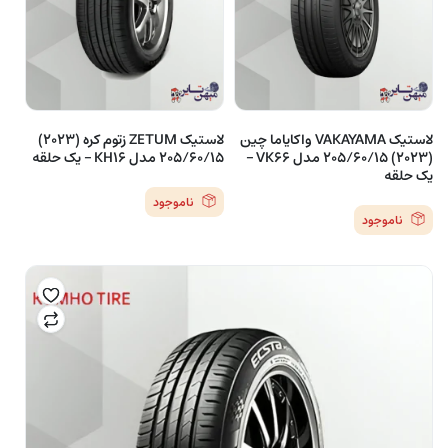
لاستیک VAKAYAMA واکایاما چین
لاستیک ZETUM زتوم کره (2023)
(2023) 205/60/15 مدل VK66 –
205/60/15 مدل KH16 – یک حلقه
یک حلقه
ناموجود
ناموجود