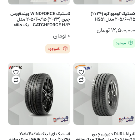
لاستیک کومهو کره (2024)
لاستیک WINDFORCE ویندفورس
205/60/15 مدل HS51
چین (2023) 205/60/15 مدل
CATCHFORCE H/P – یک حلقه
۱۲,۵۰۰,۰۰۰
تومان
۰
تومان
موجود
ناموجود
تایر DURUN دورون چین
لاستیک ای لینک 205/60/15
205/60/15 مدل T90A – یک حلقه
(2024) مدل LGRIP 55 – یک حلقه