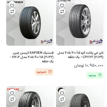
تایر جی پلانت کره 205/60/15 مدل
لاستیک KAPSEN کپسن چین
(2024) CP672 – یک حلقه
(2022) 205/60/15 مدل H202 –
یک حلقه
۱۰,۹۵۰,۰۰۰
تومان
ناموجود
موجود