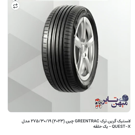
لاستیک گرین ترک GREENTRAC چین (2023) 275/30/19 مدل
QUEST-X – یک حلقه