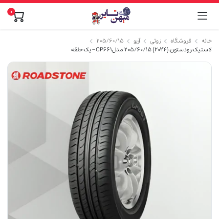
۰
خانه
فروشگاه
زوتی
آریو
۲۰۵/۶۰/۱۵
لاستیک رودستون (2024) 205/60/15 مدلCP661 – یک حلقه