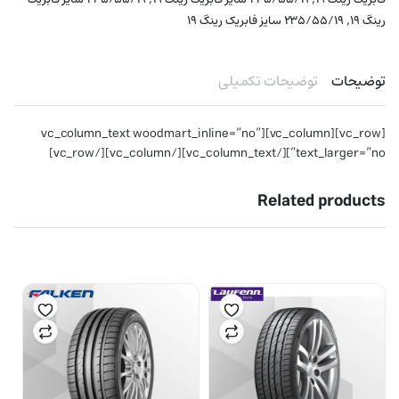
,
رینگ ۱۹
۲۳۵/۵۵/۱۹ سایز فابریک رینگ ۱۹
توضیحات
توضیحات تکمیلی
[vc_row][vc_column][vc_column_text woodmart_inline=”no”
text_larger=”no”][/vc_column_text][/vc_column][/vc_row]
Related products