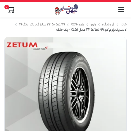
0
خانه
فروشگاه
ولوو
ولوو XC90
۲۳۵/۵۵/۱۹ سایز فابریک رینگ ۱۹
لاستیک زتوم کره 235/55/19 مدل KL51 – یک حلقه