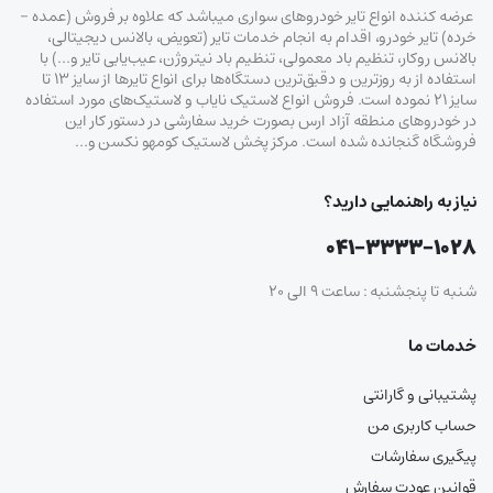
عرضه کننده انواع تایر خودروهای سواری میباشد که علاوه بر فروش (عمده –
خرده‌) تایر خودرو، اقدام به انجام خدمات تایر (تعویض، بالانس دیجیتالی،
بالانس روکار، تنظیم باد معمولی، تنظیم باد نیتروژن، عیب‌یابی تایر و…) با
استفاده از به روزترین و دقیق‌ترین دستگاه‌ها برای انواع تایرها از سایز ۱۳ تا
سایز ۲۱ نموده است. فروش انواع لاستیک‌ نایاب و لاستیک‌های مورد استفاده
در خودروهای منطقه آزاد ارس بصورت خرید سفارشی در دستور کار این
فروشگاه گنجانده شده است. مرکز پخش لاستیک کومهو نکسن و…
نیاز به راهنمایی دارید؟
۰۴۱-۳۳۳۳-۱۰۲۸
شنبه تا پنجشنبه : ساعت ۹ الی ۲۰
خدمات ما
پشتیبانی و گارانتی
حساب کاربری من
پیگیری سفارشات
قوانین عودت سفارش