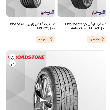
لاستیک لوفن کره 235/55/19
لاستیک فالکن ژاپن 235/55/19
مدل S FIT AS – یک حلقه
مدل FK453
ناموجود
ناموجود