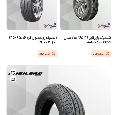
لاستیک بارز تایر 215/65/16 مدل
لاستیک رودستون کره 215/65/16
kb66 – یک حلقه
مدل CP672
ناموجود
ناموجود