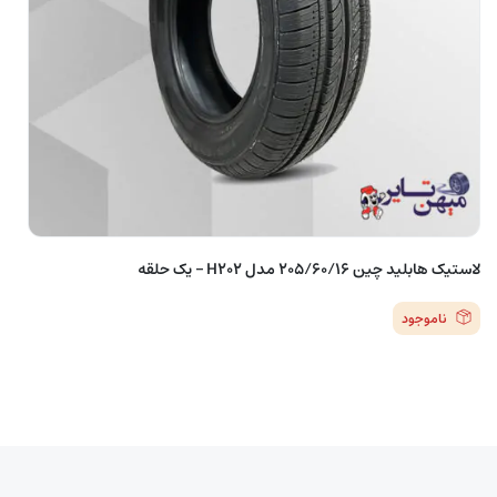
لاستیک هابلید چین 205/60/16 مدل H202 – یک حلقه
ناموجود