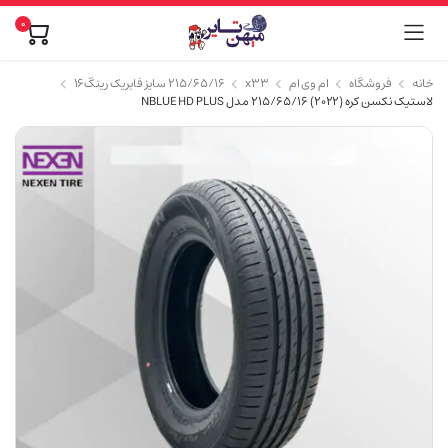
۰
خانه
فروشگاه
ام وی ام
x33
۲۱۵/۶۵/۱۶ سایز فابریک رینگ۱۶
لاستیک نکسن کره (2022) 215/65/16 مدل NBLUE HD PLUS