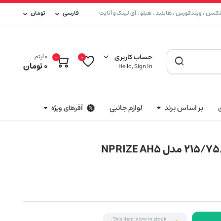
سن ، ویندفورس ، هابلید ، هیلو ، آی لینک و آنایت
فارسی
تومان
حساب کاربری
0 آیتم
0
0
0
تومان
Hello, Sign In
بر اساس برند
لوازم جانبی
آفرهای ویژه
This item is low in stock.