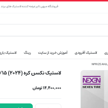
فروشگاه میهن تایر عرضه کننده لاستیک های برند نک
ری
لاستیک آفرودی
آموزش خرید از سایت
رینگ
لاستیک باری
لاستیک نکسن کره (2024) 215/75/15 مدل NPRIZE AH5
۱۴,۴۰۰,۰۰۰
تومان
لاستیک