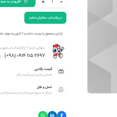
افزودن به سبد 
نکسن
کره
(2024)
در واتساپ سفارش دهید
215/75/15
مدل
آیا این محصول را دوست داشتید؟ اکنون به موارد دلخو
NPRIZE
AH5
quantity
سوالی دارید؟ از کارشناسان میهن ت
۲۶۹۷ ۱۱۵ ۰۹۱۴ (۹۸+)
ش
قیمت رقابتی
تضمین پائین ترین قیمت بازار
حمل و نقل
ارسال در سریع ترین زمان با پست و تیپاکس