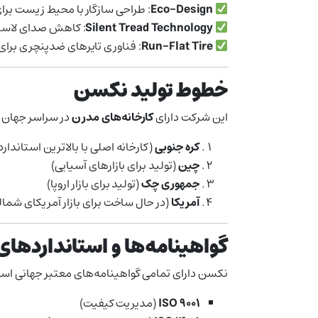
Eco-Design
: طراحی سازگار با محیط زیست ب
Silent Tread Technology
: کاهش صدای لاستی
Run-Flat Tire
: فناوری تایرهای ضدپنچری برای
خطوط تولید نکسن
این شرکت دارای
کارخانه‌های مدرن
در سراسر جهان ا
کره جنوبی
(کارخانه اصلی با بالاترین استاندا
چین
(تولید برای بازارهای آسیایی)
جمهوری چک
(تولید برای بازار اروپا)
آمریکا
(در حال ساخت برای بازار آمریکای شمال
گواهینامه‌ها و استانداردهای
نکسن دارای تمامی گواهینامه‌های معتبر جهانی است
ISO 9001
(مدیریت کیفیت)