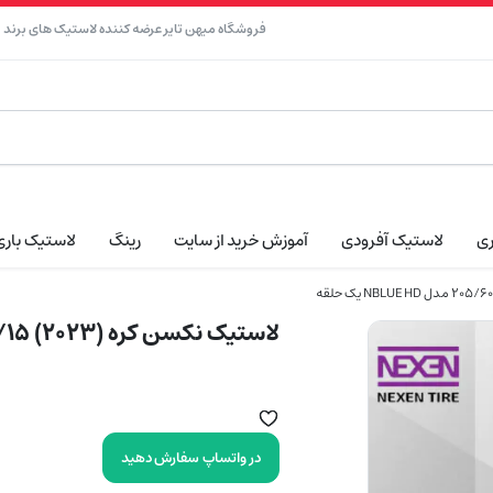
فروشگاه میهن تایر عرضه کننده لاستیک های برند نک
ری
لاستیک آفرودی
آموزش خرید از سایت
رینگ
لاستیک باری
لاستیک نکسن کره (2023) 205/60/15 مدل NBLUE HD یک حلقه
در واتساپ سفارش دهید