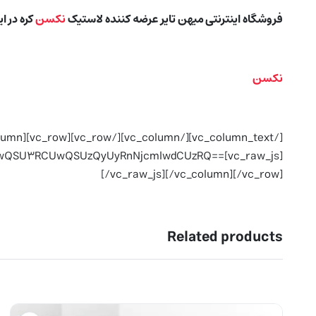
فروشگاه اینترنتی میهن تایر عرضه کننده لاستیک
نکسن
کره در ا
نکسن
RCUwQSU3RCUwQSUzQyUyRnNjcmlwdCUzRQ==
[/vc_raw_js][/vc_column][/vc_row]
Related products