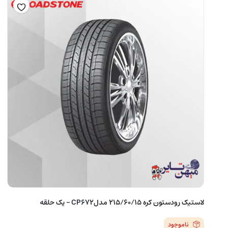
لاستیک رودستون کره 215/60/15 مدلCP672 – یک حلقه
ناموجود