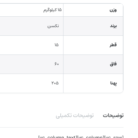
وزن
۱۵ کیلوگرم
برند
نکسن
قطر
۱۵
فاق
۶۰
پهنا
۲۰۵
توضیحات
توضیحات تکمیلی
[vc_row][vc_column][vc_column_text]