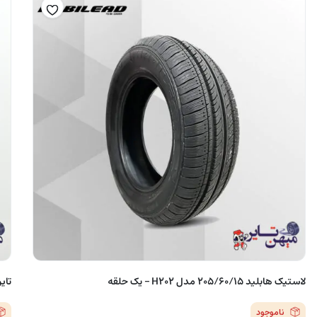
لاستیک هابلید 205/60/15 مدل H202 – یک حلقه
تایر بارز 5
ناموجود