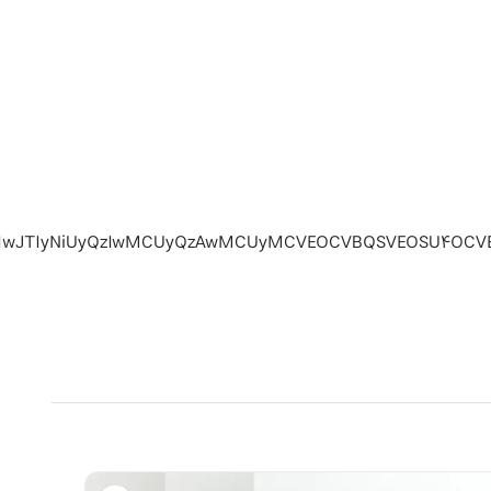
WNlJTIyJTNBJTIwJTIyNiUyQzIwMCUyQzAwMCUyMCVEOCVBQS