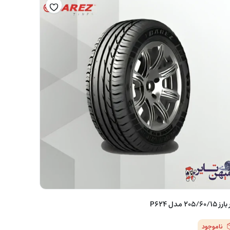
205/60/1 مدل P624
ناموجود