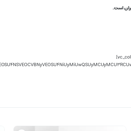
یران است.
[/vc_column_text][/vc_column][/vc_row][vc_row][vc_column]
VEOSU4OCVEOSU4NSVEOCVBNyVEOSU4NiUyMiUwQSUyMCUyMCU3