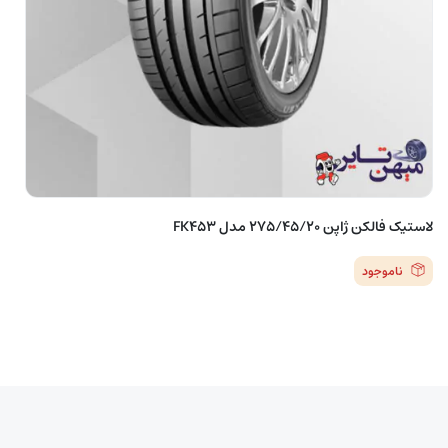
لاستیک فالکن ژاپن 275/45/20 مدل FK453
ناموجود