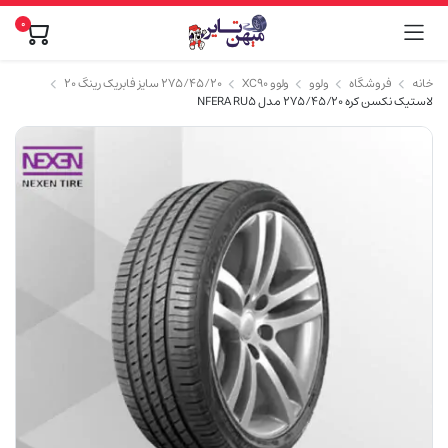
0
خانه
فروشگاه
ولوو
ولوو XC90
۲۷۵/۴۵/۲۰ سایز فابریک رینگ ۲۰
لاستیک نکسن کره 275/45/20 مدل NFERA RU5