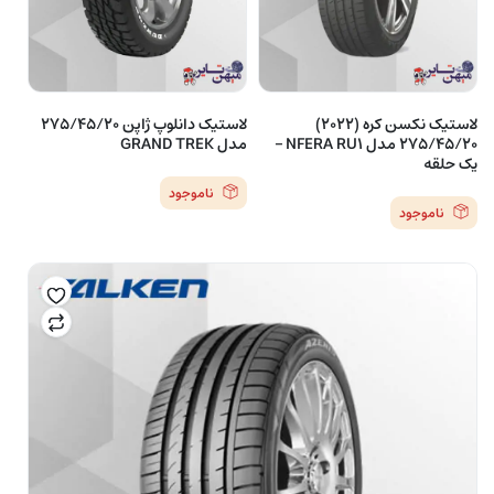
لاستیک نکسن کره (2022)
لاستیک دانلوپ ژاپن 275/45/20
275/45/20 مدل NFERA RU1 –
مدل GRAND TREK
یک حلقه
ناموجود
ناموجود