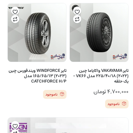
تایر VAKAYAMA واکایاما چین
تایر WINDFORCE ویندفورس چین
(2022) 225/40/18 مدل VK66 –
(2023) 165/65/13 مدل
یک حلقه
CATCHFORCE H/P
۴,۷۰۰,۰۰۰
تومان
ناموجود
ناموجود