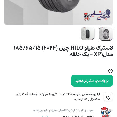
لاستیک هیلو HILO چین (2024) 185/65/15
مدلXP1 – یک حلقه
در واتساپ سفارش دهید
آیا این محصول را دوست داشتید؟ اکنون به موارد دلخواه اضافه کنید و
محصول را دنبال کنید.
سوالی دارید؟ از کارشناسان میهن تایر بپرسید