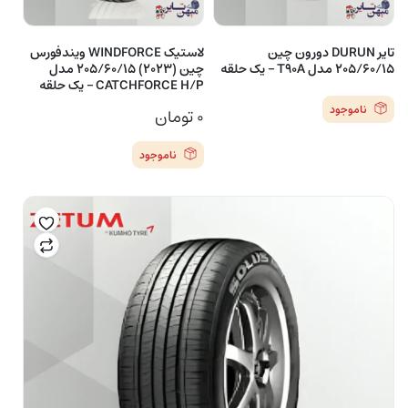
تایر DURUN دورون چین
لاستیک WINDFORCE ویندفورس
205/60/15 مدل T90A – یک حلقه
چین (2023) 205/60/15 مدل
CATCHFORCE H/P – یک حلقه
ناموجود
۰
تومان
ناموجود