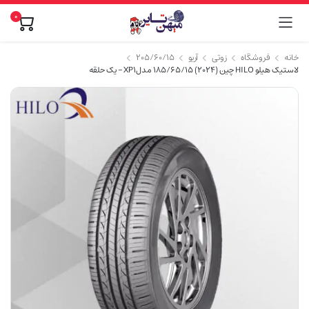
0
خانه
فروشگاه
زوتی
آریو
۲۰۵/۶۰/۱۵
لاستیک هیلو HILO چین (2024) 185/65/15 مدلXP1 – یک حلقه