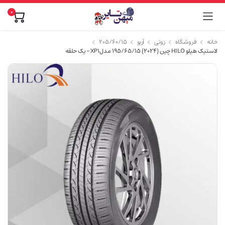
۰
خانه
فروشگاه
زوتی
آریو
۲۰۵/۶۰/۱۵
لاستیک هیلو HILO چین (2024) 195/65/15 مدلXP1 – یک حلقه