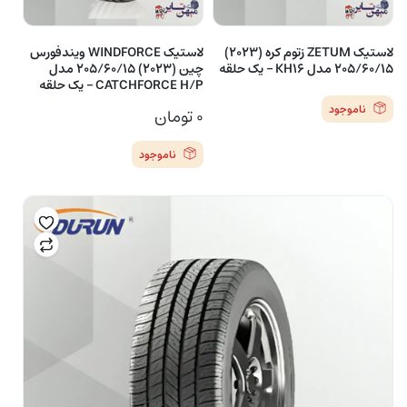
لاستیک ZETUM زتوم کره (2023)
لاستیک WINDFORCE ویندفورس
205/60/15 مدل KH16 – یک حلقه
چین (2023) 205/60/15 مدل
CATCHFORCE H/P – یک حلقه
ناموجود
۰
تومان
ناموجود