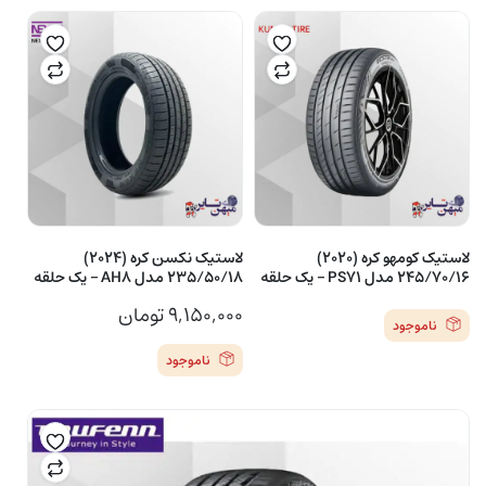
لاستیک کومهو کره (2020)
لاستیک نکسن کره (2024)
245/70/16 مدل PS71 – یک حلقه
235/50/18 مدل AH8 – یک حلقه
۹,۱۵۰,۰۰۰
تومان
ناموجود
ناموجود