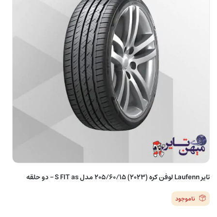
تایر Laufenn لوفن کره (2023) 205/60/15 مدل S FIT as – دو حلقه
ناموجود