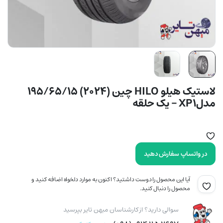
لاستیک هیلو HILO چین (2024) 195/65/15
مدلXP1 – یک حلقه
در واتساپ سفارش دهید
آیا این محصول را دوست داشتید؟ اکنون به موارد دلخواه اضافه کنید و
محصول را دنبال کنید.
سوالی دارید؟ از کارشناسان میهن تایر بپرسید