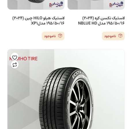
لاستیک نکسن کره (2024)
لاستیک هیلو HILO چین (2024)
195/50/16 مدل NBLUE HD
195/50/16 مدلXP1
ناموجود
ناموجود