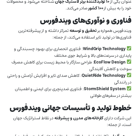
عنوان یکی از
۱۰ تولیدکننده برتر لاستیک جهان
شناخته می‌شود و محصولات
خود را به بیش از
۱۰۰ کشور
صادر می‌کند.
فناوری و نوآوری‌های ویندفورس
ویندفورس همواره بر
تحقیق و توسعه
تمرکز داشته و از پیشرفته‌ترین
فناوری‌ها در تولید تایر استفاده می‌کند، از جمله:
WindGrip Technology
: فناوری انحصاری برای بهبود چسبندگی و
پایداری در سرعت‌های بالا و شرایط جوی مختلف
EcoFlow Design
: طراحی سازگار با محیط زیست برای کاهش مصرف
سوخت و کاهش آلایندگی
QuietRide Technology
: کاهش صدای تایر و افزایش آرامش و راحتی
در رانندگی
StormShield System
: فناوری ضدپنچری برای ایمنی و اطمینان
بیشتر در سفرهای طولانی
خطوط تولید و تأسیسات جهانی ویندفورس
این شرکت دارای
کارخانه‌های مدرن و پیشرفته
در نقاط استراتژیک جهان
است، از جمله: