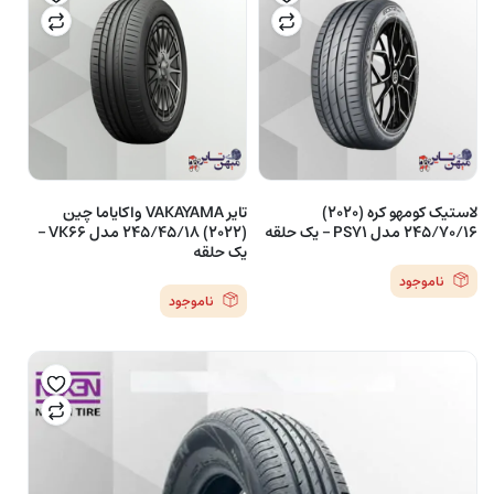
لاستیک کومهو کره (2020)
تایر VAKAYAMA واکایاما چین
245/70/16 مدل PS71 – یک حلقه
(2022) 245/45/18 مدل VK66 –
یک حلقه
ناموجود
ناموجود