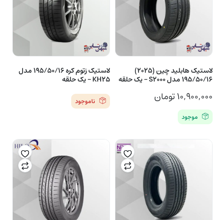
لاستیک هابلید چین (2025)
لاستیک زتوم کره 195/50/16 مدل
195/50/16 مدل S2000 – یک حلقه
KH25 – یک حلقه
۱۰,۹۰۰,۰۰۰
تومان
ناموجود
موجود