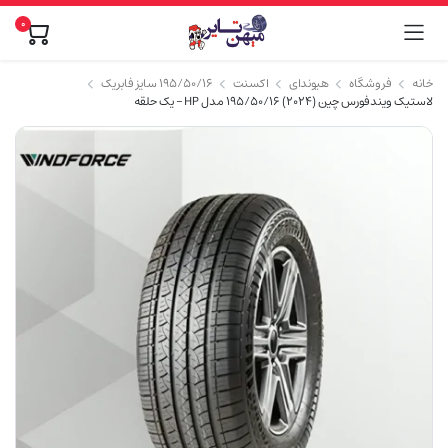
0
خانه
فروشگاه
هیوندای
اکسنت
۱۹۵/۵۰/۱۶ سایز فابریک
لاستیک ویندفورس چین (2024) 195/50/16 مدل HP – یک حلقه