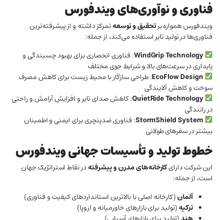
فناوری و نوآوری‌های ویندفورس
ویندفورس همواره بر
تحقیق و توسعه
تمرکز داشته و از پیشرفته‌ترین
فناوری‌ها در تولید تایر استفاده می‌کند، از جمله:
WindGrip Technology
: فناوری انحصاری برای بهبود چسبندگی و
پایداری در سرعت‌های بالا و شرایط جوی مختلف
EcoFlow Design
: طراحی سازگار با محیط زیست برای کاهش مصرف
سوخت و کاهش آلایندگی
QuietRide Technology
: کاهش صدای تایر و افزایش آرامش و راحتی
در رانندگی
StormShield System
: فناوری ضدپنچری برای ایمنی و اطمینان
بیشتر در سفرهای طولانی
خطوط تولید و تأسیسات جهانی ویندفورس
این شرکت دارای
کارخانه‌های مدرن و پیشرفته
در نقاط استراتژیک جهان
است، از جمله:
آلمان
(کارخانه اصلی با بالاترین استانداردهای کیفیت و فناوری)
ترکیه
(تولید برای بازارهای خاورمیانه و اروپا)
هند
(تولید برای بازارهای آسیایی)