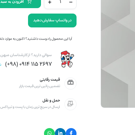
افزودن به سبد 
کومهو
کره
(2024)
در واتساپ سفارش دهید
165/65/13
مدل
آیا این محصول را دوست داشتید؟ اکنون به موارد دلخو
TA21
quantity
سوالی دارید؟ از کارشناسان میهن ت
۲۶۹۷ ۱۱۵ ۰۹۱۴ (۹۸+)
ش
قیمت رقابتی
تضمین پائین ترین قیمت بازار
حمل و نقل
ارسال در سریع ترین زمان با پست و تیپاکس