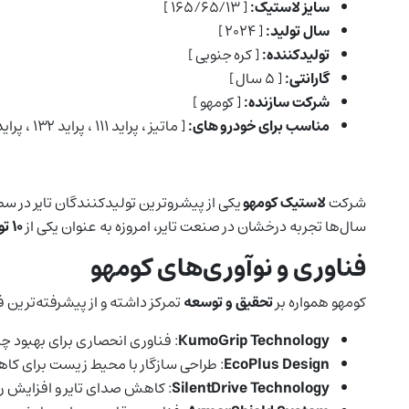
سایز لاستیک:
[ ۱۶۵/۶۵/۱۳ ]
سال تولید:
[ ۲۰۲۴ ]
تولیدکننده:
[ کره جنوبی ]
گارانتی:
[ ۵ سال ]
شرکت سازنده:
[ کومهو ]
مناسب برای خودرو های:
[ ماتیز ، پراید ۱۱۱ ، پراید ۱۳۲ ، پراید ۱۴۱ ، پراید وانت ]
شرکت
لاستیک کومهو
یکی از پیشروترین تولیدکنندگان تایر در سطح
سال‌ها تجربه درخشان در صنعت تایر، امروزه به عنوان یکی از
۱۰ تولیدکننده برتر لاستیک جهان
فناوری و نوآوری‌های کومهو
کومهو همواره بر
تحقیق و توسعه
تمرکز داشته و از پیشرفته‌ترین فن
KumoGrip Technology
: فناوری انحصاری برای بهبود 
EcoPlus Design
: طراحی سازگار با محیط زیست برای 
SilentDrive Technology
: کاهش صدای تایر و افزایش را