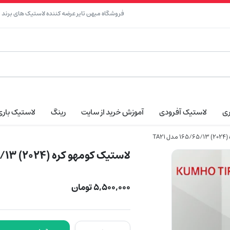
فروشگاه میهن تایر عرضه کننده لاستیک های برند نک
ری
لاستیک آفرودی
آموزش خرید از سایت
رینگ
لاستیک باری
TA2
لاستیک کومهو کره (2024) 165/65/13 مدل TA21
۵,۵۰۰,۰۰۰
تومان
لاستیک