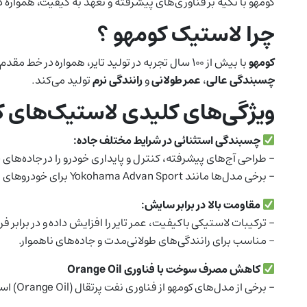
کومهو با تکیه بر فناوری‌های پیشرفته و تعهد به کیفیت، همواره 
چرا لاستیک کومهو ؟
کومهو
با بیش از ۱۰۰ سال تجربه در تولید تایر، همواره در خط مقدم نوآوری‌های صنعت لاستیک قرار داشته است. این برند با استفاده از مواد اولیه مرغوب و طراحی‌های مهندسی‌شده، لاستیک‌هایی با
چسبندگی عالی
،
عمر طولانی
و
رانندگی نرم
تولید می‌کند.
ویژگی‌های کلیدی لاستیک‌های ک
چسبندگی استثنائی در شرایط مختلف جاده:
– طراحی آج‌های پیشرفته، کنترل و پایداری خودرو را در جاده‌ه
– برخی مدل‌ها مانند Yokohama Advan Sport برای خودروهای اسپرت طراحی شده‌اند و عملکردی ورزشی ارائه می‌دهند.
مقاومت بالا در برابر سایش:
– ترکیبات لاستیکی باکیفیت، عمر تایر را افزایش داده و در برابر 
– مناسب برای رانندگی‌های طولانی‌مدت و جاده‌های ناهموار.
کاهش مصرف سوخت با فناوری Orange Oil
– برخی از مدل‌های کومهو از فناوری نفت پرتقال (Orange Oil) استفاده می‌کنند که باعث کاهش مقاومت غلتشی و در نتیجه صرفه‌جویی در مصرف سوخت می‌شود.