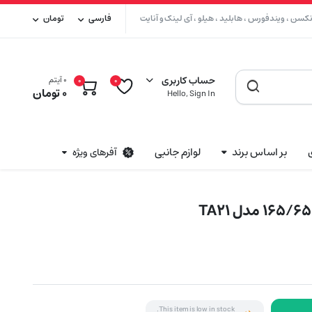
سن ، ویندفورس ، هابلید ، هیلو ، آی لینک و آنایت
فارسی
تومان
حساب کاربری
0 آیتم
0
0
0
تومان
Hello, Sign In
بر اساس برند
لوازم جانبی
آفرهای ویژه
This item is low in stock.