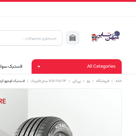
Products
search
All Categories
لاستیک سوا
خانه
فروشگاه
رنو
پی کی
۱۶۵/۶۵/۱۳ سایز فابریک
لاستیک کومهو کره (2024) 165/65/13 مدل 1