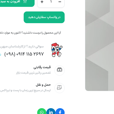
افزودن به سبد 
کومهو
کره
(2024)
در واتساپ سفارش دهید
255/45/20
مدل
آیا این محصول را دوست داشتید؟ اکنون به موارد دلخو
HP71
quantity
سوالی دارید؟ از کارشناسان میهن ت
۲۶۹۷ ۱۱۵ ۰۹۱۴ (۹۸+)
ش
قیمت رقابتی
تضمین پائین ترین قیمت بازار
حمل و نقل
ارسال در سریع ترین زمان با پست و تیپاکس