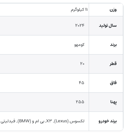
وزن
۱۱ کیلوگرم
سال تولید
۲۰۲۴
برند
کومهو
قطر
۲۰
فاق
۴۵
پهنا
۲۵۵
برند خودرو
لکسوس (Lexus), X۳, بی ام و (BMW), فیدلیتی