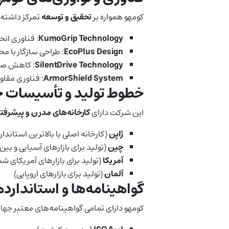
کومهو همواره بر
تحقیق و توسعه
تمرکز داشته و
KumoGrip Technology
: فناوری ان
EcoPlus Design
: طراحی سازگار با
SilentDrive Technology
: کاهش صدا
ArmorShield System
: فناوری مقاو
خطوط تولید و تأسیسات ج
این شرکت دارای
کارخانه‌های مدرن و پیشرفت
ژاپن
(کارخانه اصلی با بالاترین استاندا
چین
(تولید برای بازارهای آسیایی و بین‌
آمریکا
(تولید برای بازارهای آمریکای شم
آلمان
(تولید برای بازارهای اروپایی)
گواهینامه‌ها و استاندارد
کومهو دارای تمامی گواهینامه‌های معتبر جهان