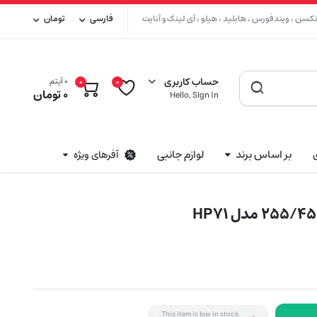
سن ، ویندفورس ، هابلید ، هیلو ، آی لینک و آنایت
فارسی
تومان
حساب کاربری
0 آیتم
0
0
0
تومان
Hello, Sign In
بر اساس برند
لوازم جانبی
آفرهای ویژه
This item is low in stock.