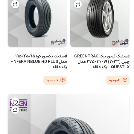
لاستیک گرین ترک GREENTRAC
لاستیک نکسن کره 195/45/15
چین (2023) 275/30/19 مدل
مدل NFERA NBLUE HD PLUS –
QUEST-X – یک حلقه
یک حلقه
ناموجود
ناموجود