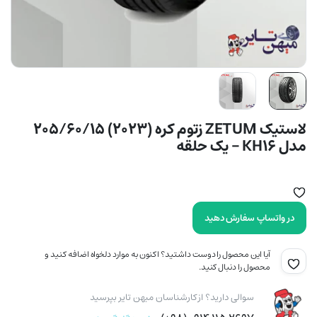
لاستیک ZETUM زتوم کره (2023) 205/60/15
مدل KH16 – یک حلقه
در واتساپ سفارش دهید
آیا این محصول را دوست داشتید؟ اکنون به موارد دلخواه اضافه کنید و
محصول را دنبال کنید.
سوالی دارید؟ از کارشناسان میهن تایر بپرسید