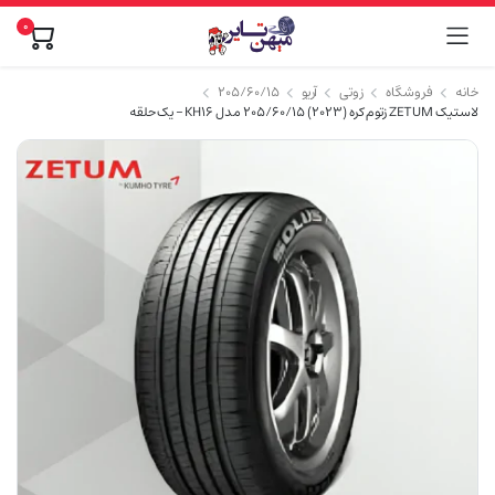
0
خانه
فروشگاه
زوتی
آریو
۲۰۵/۶۰/۱۵
لاستیک ZETUM زتوم کره (2023) 205/60/15 مدل KH16 – یک حلقه