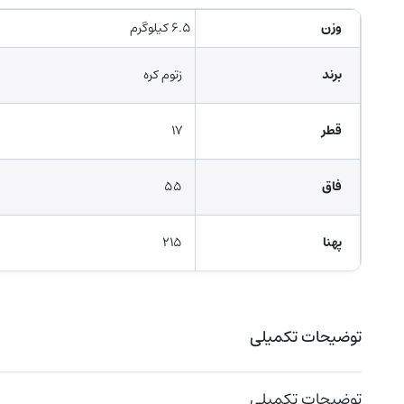
وزن
۶.۵ کیلوگرم
برند
زتوم کره
قطر
۱۷
فاق
۵۵
پهنا
۲۱۵
توضیحات تکمیلی
توضیحات تکمیلی