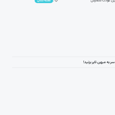
ین عودت سفارش
.
نقشه نشان
ر به میهن تایر بزنید!