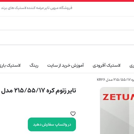
فروشگاه میهن تایر عرضه کننده لاستیک های برند نک
ری
لاستیک آفرودی
آموزش خرید از سایت
رینگ
لاستیک باری
ل KR26
تایر زتوم کره 215/55/17 مدل KR26
در واتساپ سفارش دهید