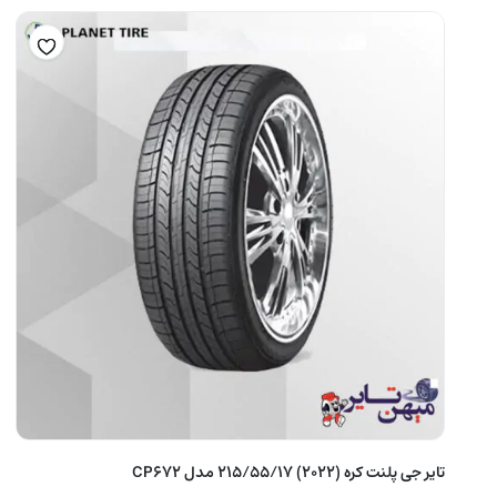
تایر جی پلنت کره (2022) 215/55/17 مدل CP672