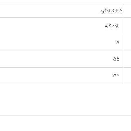
۶.۵ کیلوگرم
زتوم کره
۱۷
۵۵
۲۱۵