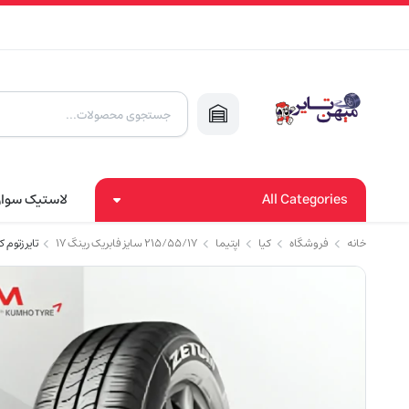
Products
search
All Categories
لاستیک سوا
خانه
فروشگاه
کیا
اپتیما
۲۱۵/۵۵/۱۷ سایز فابریک رینگ ۱۷
تایر زتوم کره 215/55/17 مد