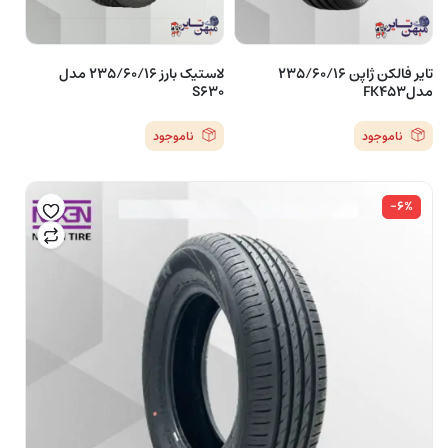
تایر فالکن ژاپن 235/60/16
لاستیک بارز 235/60/16 مدل
مدلFK453
S630
ناموجود
ناموجود
-۶%