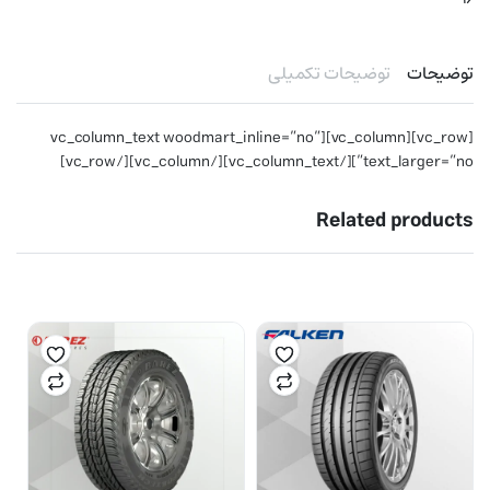
توضیحات
توضیحات تکمیلی
[vc_row][vc_column][vc_column_text woodmart_inline=”no”
text_larger=”no”][/vc_column_text][/vc_column][/vc_row]
Related products