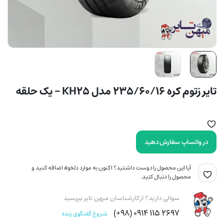
تایر زتوم کره 235/60/16 مدل KH25 – یک حلقه
در واتساپ سفارش دهید
آیا این محصول را دوست داشتید؟ اکنون به موارد دلخواه اضافه کنید و
محصول را دنبال کنید.
سوالی دارید؟ از کارشناسان میهن تایر بپرسید
۲۶۹۷ ۱۱۵ ۰۹۱۴ (۹۸+)
شروع گفتگوی زنده