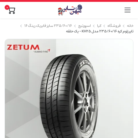
0
خانه
فروشگاه
کیا
اسپورتیج
۲۳۵/۶۰/۱۶ سایز فابریک رینگ ۱۶
تایر زتوم کره 235/60/16 مدل KH25 – یک حلقه