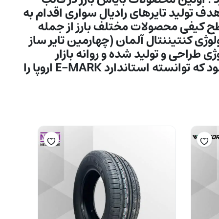
دف تولید تایرهای رادیال سواری اقدام به
ارتقاء سطح کیفی محصولات مختلف بارز از جمله
م به اخذ و پياده سازی تكنولوژی كنتيننتال آلمان (چهارمین تایر ساز
 طراحی و تولید شده و روانه بازار
ميگردند شود و لازم به ذکر است که گروه صنعتی بارز تنها تایرسازی در کشور محسوب می شود که توانسته استاندارد E-MARK اروپا را