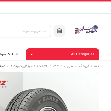
Products
search
All Categories
لاستیک سوا
خانه
فروشگاه
ام وی ام
x33
۲۱۵/۶۵/۱۶ سایز فابریک رینگ۱۶
لاستیک بارز تای