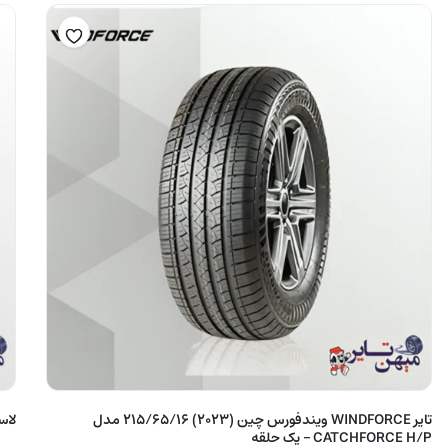
تایر WINDFORCE ویندفورس چین (2023) 215/65/16 مدل
لاستیک
CATCHFORCE H/P – یک حلقه