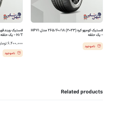
لاستیک کومهو کره (2023) 265/60/18 مدل HP71
– یک حلقه
H/T – یک حلقه
۶,۴۰۰,۰۰۰
توما
ناموجود
ناموجود
Related products