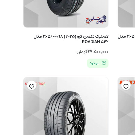
لاستیک ویندفورس چین (2024) 265/60/18 مدل
لاستیک نکسن کره (2025) 265/60/18 مدل
ROADIAN 542
۲۹,۵۰۰,۰۰۰
تومان
موجود