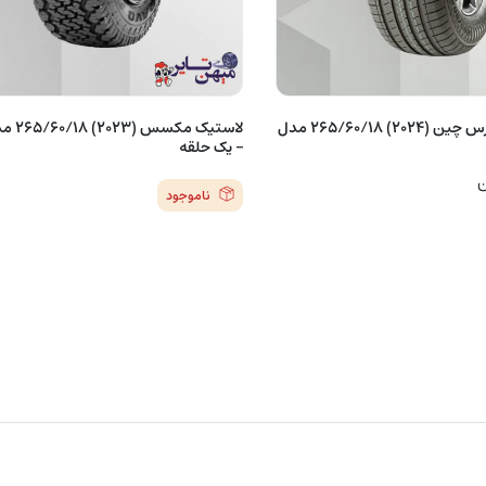
لاستیک ویندفورس چین (2024) 265/60/18 مدل
– یک حلقه
ن
ناموجود