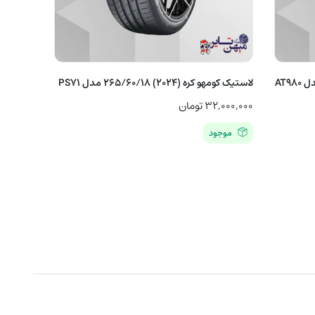
لاستیک مکسس (2023) 265/60/18 مدل AT980
لاستیک کومهو کره (2024) 265/60/18 مدل PS71
۳۲,۰۰۰,۰۰۰
تومان
موجود