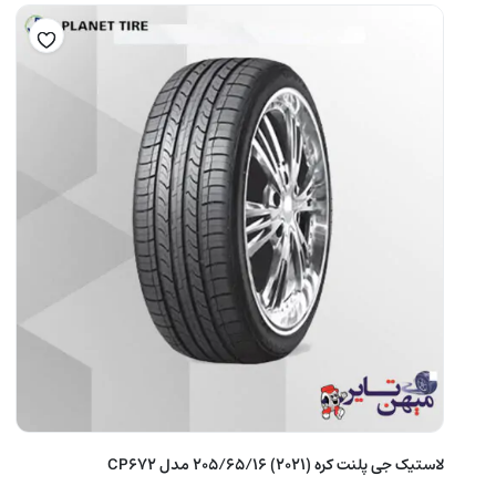
لاستیک جی پلنت کره (2021) 205/65/16 مدل CP672