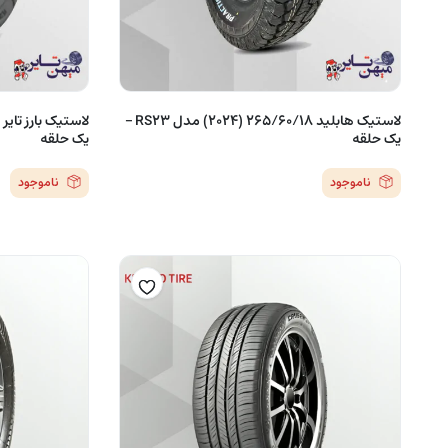
لاستیک هابلید 265/60/18 (2024) مدل RS23 –
یک حلقه
یک حلقه
ناموجود
ناموجود