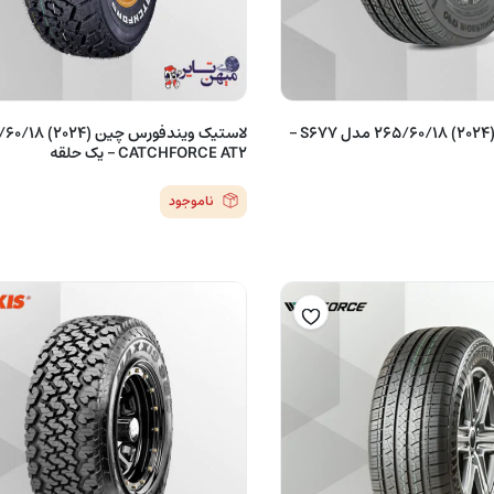
لاستیک بارز تایر (2024) 265/60/18 مدل S677 –
CATCHFORCE AT2 – یک حلقه
ناموجود