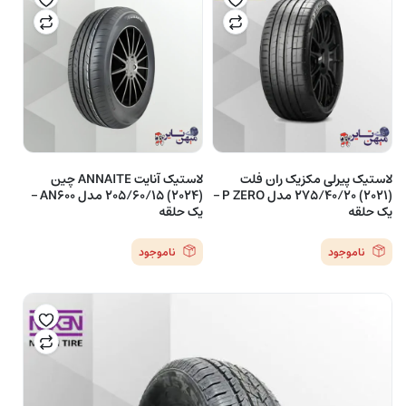
لاستیک پیرلی مکزیک ران فلت
لاستیک آنایت ANNAITE چین
(2021) 275/40/20 مدل P ZERO –
(2024) 205/60/15 مدل AN600 –
یک حلقه
یک حلقه
ناموجود
ناموجود