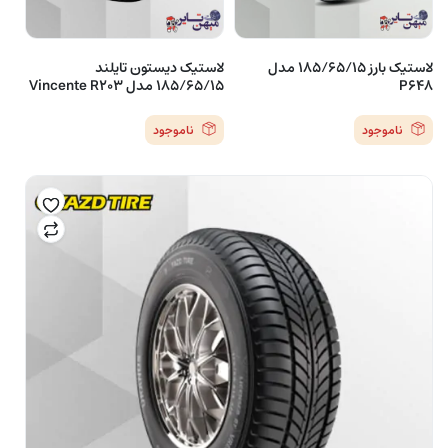
لاستیک بارز 185/65/15 مدل
لاستیک دیستون تایلند
P648
185/65/15 مدل Vincente R203
ناموجود
ناموجود