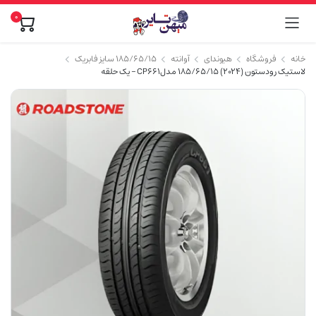
0
خانه
فروشگاه
هیوندای
آوانته
۱۸۵/۶۵/۱۵ سایز فابریک
لاستیک رودستون (2024) 185/65/15 مدلCP661 – یک حلقه