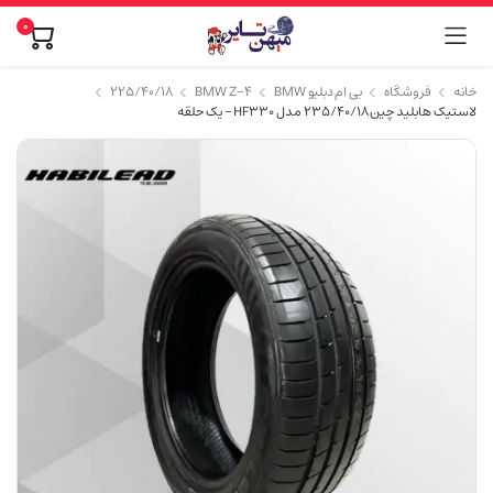
0
خانه
فروشگاه
بی ام دبلیو BMW
BMW Z-4
۲۲۵/۴۰/۱۸
لاستیک هابلید چین 235/40/18 مدل HF330 – یک حلقه