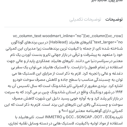
سایز پهن
هابلید تایر
توضیحات
توضیحات تکمیلی
[vc_row][vc_column][vc_column_text woodmart_inline=”no”
text_larger=”no”]تایرهای هابیلد (Habilead) در بین برندهای گوناگون
شناخته شده تایر، از جمله با کیفیت ترین برندهاست زیرا مدیران این کمپانی
خود را متعهد به پیشرفت و ترقی در بازار جهانی تایر و بدست آوردن یک نام
معتبر در سرتاسر دنیا می دانند. تایرهای هابیلد عملکردی پایدار و عالی جهت
استفاده در تمام فصول را داراست. با لاستیک هابیلد می توان یک سفر بی
دغدغه و عالی را تجربه کرد. لازم به ذکر است از مزایای این لاستیک ها می
توان به چسبندگی مناسب با سطح جاده و کاهش مصرف سوخت خودرو
اشاره کرد. برندی مغرور از کمپانی تایر شاندونگ است که سال تاسیس آن به
1994 در شهر دونگینگ واقع در استان شاندونگ چین بر می گردد که به سرعت
در بازار تایر رشد کرد و به آوازه خوبی رسید دلیل این شهرت کاهش مصرف
سوخت و چسبندگی بالای این تایرهای این برند است. لازم به ذکر است که این
کمپانی دارای گواهینامه معتبر ایزو 9001 و
تاییدیهGCC ، SONCAP ، DOT ، ECE و INMETRO است. تایر هابیلد با
استفاده از مواد اولیه باکیفیت، لاستیک هایی در دسته وسایل نقلیه تجاری،