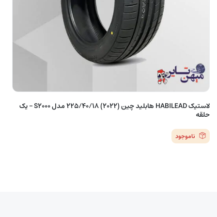
لاستیک HABILEAD هابلید چین (2022) 225/40/18 مدل S2000 – یک
حلقه
ناموجود