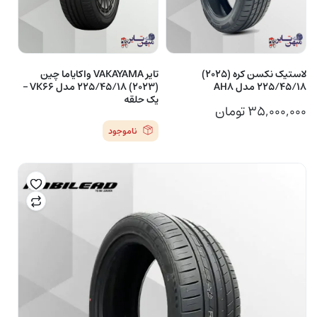
لاستیک نکسن کره (2025)
تایر VAKAYAMA واکایاما چین
225/45/18 مدل AH8
(2023) 225/45/18 مدل VK66 –
یک حلقه
۳۵,۰۰۰,۰۰۰
تومان
ناموجود