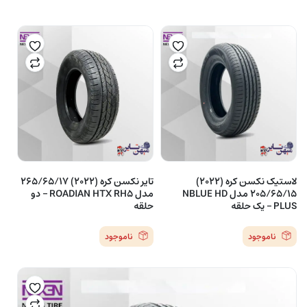
لاستیک نکسن کره (2022)
تایر نکسن کره (2022) 265/65/17
205/65/15 مدل NBLUE HD
مدل ROADIAN HTX RH5 – دو
PLUS – یک حلقه
حلقه
ناموجود
ناموجود