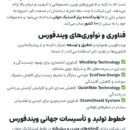
است که با تکیه بر فناوری‌های نوین، محصولاتی با کیفیت و دوام بالا ارائه
می‌دهد. این شرکت با چند دهه تجربه درخشان در صنعت تایر، امروزه به
عنوان یکی از
۱۰ تولیدکننده برتر لاستیک جهان
شناخته می‌شود و محصولات
خود را به بیش از
۱۰۰ کشور
صادر می‌کند.
فناوری و نوآوری‌های ویندفورس
ویندفورس همواره بر
تحقیق و توسعه
تمرکز داشته و از پیشرفته‌ترین
فناوری‌ها در تولید تایر استفاده می‌کند، از جمله:
WindGrip Technology
: فناوری انحصاری برای بهبود چسبندگی و
پایداری در سرعت‌های بالا و شرایط جوی مختلف
EcoFlow Design
: طراحی سازگار با محیط زیست برای کاهش مصرف
سوخت و کاهش آلایندگی
QuietRide Technology
: کاهش صدای تایر و افزایش آرامش و راحتی
در رانندگی
StormShield System
: فناوری ضدپنچری برای ایمنی و اطمینان
بیشتر در سفرهای طولانی
خطوط تولید و تأسیسات جهانی ویندفورس
این شرکت دارای
کارخانه‌های مدرن و پیشرفته
در نقاط استراتژیک جهان