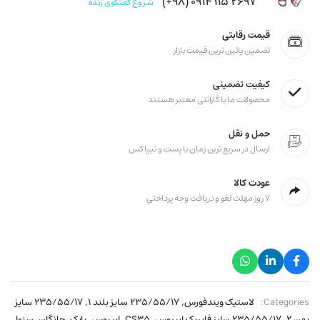
۲۶۹۷ ۱۱۵ ۰۹۱۴ (۹۸+)
شروع گفتگوی زنده
قیمت رقابتی
تضمین پائین ترین قیمت بازار
کیفیت تضمینی
محصولات ما با گارانتی معتبر هستند
حمل و نقل
ارسال در سریع ترین زمان با پست و تیپاکس
عودت کالا
۷ روز مهلت لغو و دریافت وجه پرداختی
,
,
Categories:
لاستیک ویندفورس
۲۳۵/۵۵/۱۷ سایز بلند ۱
۲۳۵/۵۵/۱۷ سایز
,
,
,
,
,
,
,
پهن ۲
۲۳۵/۵۵/۱۷ سایز فابریک اپیروس
CS35
اپیروس
بایک
چانگان
سنوا