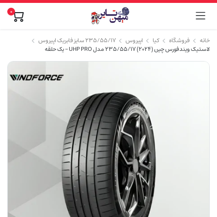
0
خانه
فروشگاه
کیا
اپیروس
۲۳۵/۵۵/۱۷ سایز فابریک اپیروس
لاستیک ویندفورس چین (2024) 235/55/17 مدل UHP PRO – یک حلقه