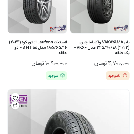
تایر VAKAYAMA واکایاما چین
لاستیک Laufenn لوفن کره (2024)
(2022) 225/40/18 مدل VK66 –
185/65/14 مدل S FIT as – دو
یک حلقه
حلقه
۴,۷۰۰,۰۰۰
تومان
۱۰,۹۰۰,۰۰۰
تومان
ناموجود
موجود