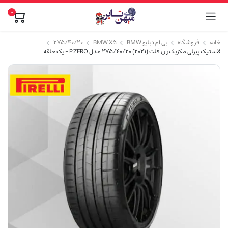
0
خانه
فروشگاه
بی ام دبلیو BMW
BMW X5
۲۷۵/۴۰/۲۰
لاستیک پیرلی مکزیک ران فلت (2021) 275/40/20 مدل P ZERO – یک حلقه