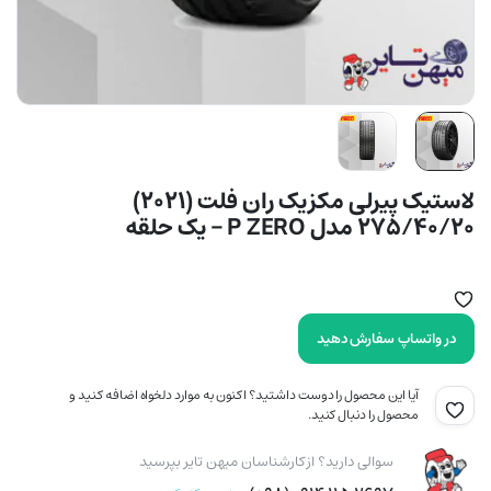
لاستیک پیرلی مکزیک ران فلت (2021)
275/40/20 مدل P ZERO – یک حلقه
در واتساپ سفارش دهید
آیا این محصول را دوست داشتید؟ اکنون به موارد دلخواه اضافه کنید و
محصول را دنبال کنید.
سوالی دارید؟ از کارشناسان میهن تایر بپرسید