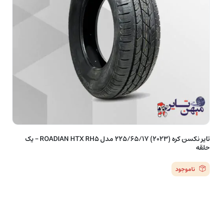
تایر نکسن کره (2023) 225/65/17 مدل ROADIAN HTX RH5 – یک
حلقه
ناموجود