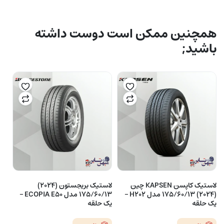
همچنین ممکن است دوست داشته
باشید;
لاستیک کاپسن KAPSEN چین
لاستیک بریجستون (2024)
(2024) 175/60/13 مدل H202 –
175/60/13 مدل ECOPIA E50 –
یک حلقه
یک حلقه