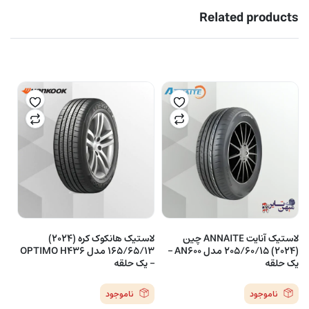
Related products
لاستیک آنایت ANNAITE چین
لاستیک هانکوک کره (2024)
(2024) 205/60/15 مدل AN600 –
165/65/13 مدل OPTIMO H436
یک حلقه
– یک حلقه
ناموجود
ناموجود