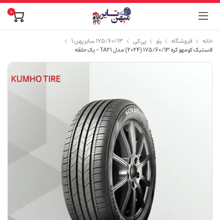
0
خانه
فروشگاه
رنو
پی کی
۱۷۵/۶۰/۱۳ سایز پهن ۱
لاستیک کومهو کره 175/60/13 (2024) مدل TA21 – یک حلقه